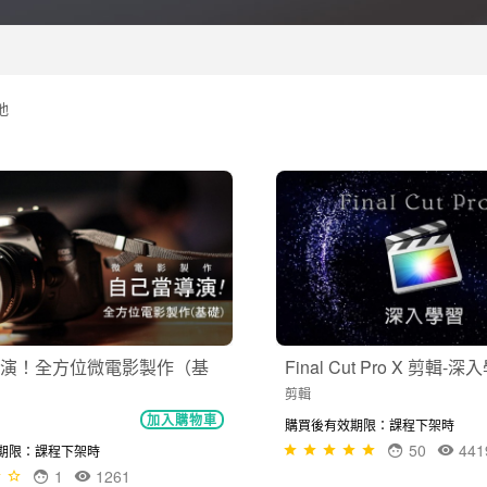
他
演！全方位微電影製作（基
Final Cut Pro X 剪輯-
剪輯
加入購物車
購買後有效期限：課程下架時
50
441
期限：課程下架時
1
1261