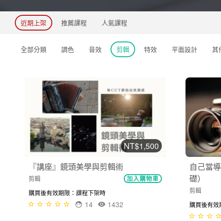
近期上架
推薦課程
人氣課程
全部分類
調色
音效
剪輯
特效
平面設計
其
NT$1,500
『講座』鏡頭美學與剪輯術
自己當導
礎）
剪輯
加入購物車
剪輯
購買後有效期限：課程下架時
14
1432
購買後有效