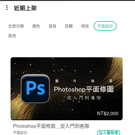
近期上架
全部分類
調色
音效
剪輯
特效
平面設計
其他
NT$2,000
Photoshop平面修圖＿從入門到進階
平面設計
加入購物車