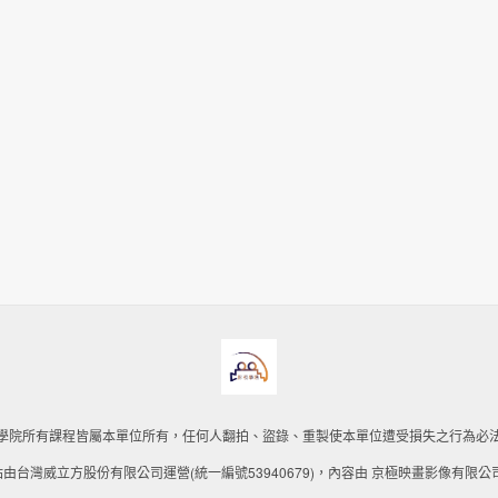
學院所有課程皆屬本單位所有，任何人翻拍、盜錄、重製使本單位遭受損失之行為必
由台灣威立方股份有限公司運營(統一編號53940679)，內容由 京極映畫影像有限公